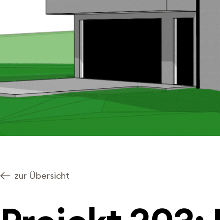
zur Übersicht