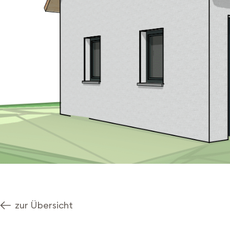
zur Übersicht