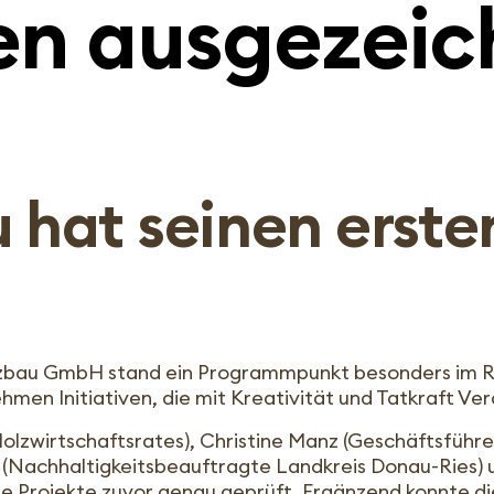
n ausgezeic
u hat seinen erst
lzbau GmbH stand ein Programmpunkt besonders im R
ehmen Initiativen, die mit Kreativität und Tatkraft
Holzwirtschaftsrates), Christine Manz (Geschäftsführe
hn (Nachhaltigkeitsbeauftragte Landkreis Donau-Ries)
e Projekte zuvor genau geprüft. Ergänzend konnte die