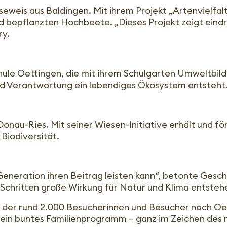
aseweis aus Baldingen. Mit ihrem Projekt „Artenvielf
nd bepflanzten Hochbeete. „Dieses Projekt zeigt eindr
ry.
chule Oettingen, die mit ihrem Schulgarten Umweltbil
und Verantwortung ein lebendiges Ökosystem entsteht
nau-Ries. Mit seiner Wiesen-Initiative erhält und fö
Biodiversität.
eneration ihren Beitrag leisten kann“, betonte Gesch
n Schritten große Wirkung für Natur und Klima entsteh
 der rund 2.000 Besucherinnen und Besucher nach Oet
ein buntes Familienprogramm – ganz im Zeichen des 